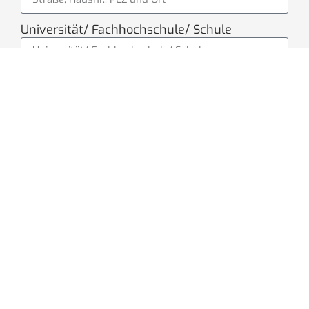
Universität/ Fachhochschule/ Schule
Semester/ Klasse
In welchem Bereich möchtest Du dein
Praktikum absolvieren?
Start des Praktikums
Ende des Praktikums
Schreibe ein paar Sätze, warum du dein