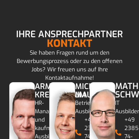
IHRE ANSPRECHPARTNER
KONTAKT
Sie haben Fragen rund um den
Bewerbungsprozess oder zu den offenen
Jobs? Wir freuen uns auf Ihre
Kontaktaufnahme!
MATH
ARMIN
MICHAEL
SCHW
KREYENBAUM
MAUSS
HR-
Betriebl.
IT
Manager
Ausbilder
Ausbilde
und
+49
+49
kaufm.
2385
2385
Ausbilder
74-
74-